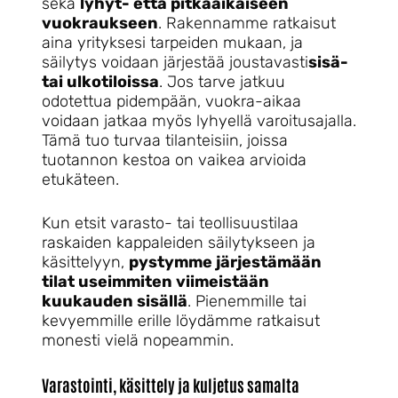
sekä
lyhyt- että pitkäaikaiseen
vuokraukseen
. Rakennamme ratkaisut
aina yrityksesi tarpeiden mukaan, ja
säilytys voidaan järjestää joustavasti
sisä-
tai ulkotiloissa
. Jos tarve jatkuu
odotettua pidempään, vuokra-aikaa
voidaan jatkaa myös lyhyellä varoitusajalla.
Tämä tuo turvaa tilanteisiin, joissa
tuotannon kestoa on vaikea arvioida
etukäteen.
Kun etsit varasto- tai teollisuustilaa
raskaiden kappaleiden säilytykseen ja
käsittelyyn,
pystymme järjestämään
tilat useimmiten viimeistään
kuukauden sisällä
. Pienemmille tai
kevyemmille erille löydämme ratkaisut
monesti vielä nopeammin.
Varastointi, käsittely ja kuljetus samalta