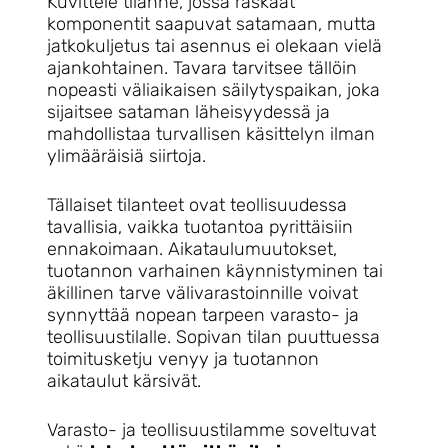
Kuvittele tilanne, jossa raskaat
komponentit saapuvat satamaan, mutta
jatkokuljetus tai asennus ei olekaan vielä
ajankohtainen. Tavara tarvitsee tällöin
nopeasti väliaikaisen säilytyspaikan, joka
sijaitsee sataman läheisyydessä ja
mahdollistaa turvallisen käsittelyn ilman
ylimääräisiä siirtoja.
Tällaiset tilanteet ovat teollisuudessa
tavallisia, vaikka tuotantoa pyrittäisiin
ennakoimaan. Aikataulumuutokset,
tuotannon varhainen käynnistyminen tai
äkillinen tarve välivarastoinnille voivat
synnyttää nopean tarpeen varasto- ja
teollisuustilalle. Sopivan tilan puuttuessa
toimitusketju venyy ja tuotannon
aikataulut kärsivät.
Varasto- ja teollisuustilamme soveltuvat