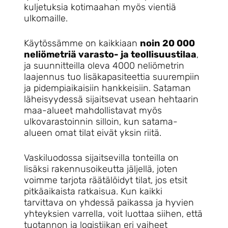
kuljetuksia kotimaahan myös vientiä
ulkomaille.
Käytössämme on kaikkiaan
noin 20 000
neliömetriä varasto- ja teollisuustilaa
,
ja suunnitteilla oleva 4000 neliömetrin
laajennus tuo lisäkapasiteettia suurempiin
ja pidempiaikaisiin hankkeisiin. Sataman
läheisyydessä sijaitsevat usean hehtaarin
maa-alueet mahdollistavat myös
ulkovarastoinnin silloin, kun satama-
alueen omat tilat eivät yksin riitä.
Vaskiluodossa sijaitsevilla tonteilla on
lisäksi rakennusoikeutta jäljellä, joten
voimme tarjota räätälöidyt tilat, jos etsit
pitkäaikaista ratkaisua. Kun kaikki
tarvittava on yhdessä paikassa ja hyvien
yhteyksien varrella, voit luottaa siihen, että
tuotannon ja logistiikan eri vaiheet