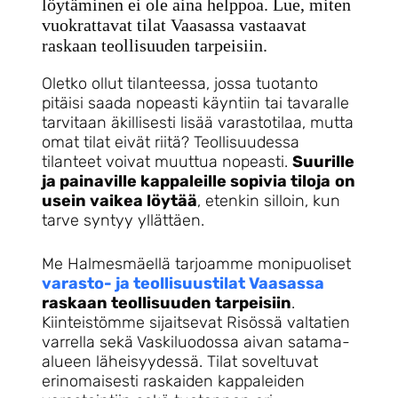
löytäminen ei ole aina helppoa. Lue, miten
vuokrattavat tilat Vaasassa vastaavat
raskaan teollisuuden tarpeisiin.
Oletko ollut tilanteessa, jossa tuotanto
pitäisi saada nopeasti käyntiin tai tavaralle
tarvitaan äkillisesti lisää varastotilaa, mutta
omat tilat eivät riitä? Teollisuudessa
tilanteet voivat muuttua nopeasti.
Suurille
ja painaville kappaleille sopivia tiloja
on
usein vaikea löytää
, etenkin silloin, kun
tarve syntyy yllättäen.
Me Halmesmäellä tarjoamme monipuoliset
varasto- ja teollisuustilat Vaasassa
raskaan teollisuuden tarpeisiin
.
Kiinteistömme sijaitsevat Risössä valtatien
varrella sekä Vaskiluodossa aivan satama-
alueen läheisyydessä. Tilat soveltuvat
erinomaisesti raskaiden kappaleiden