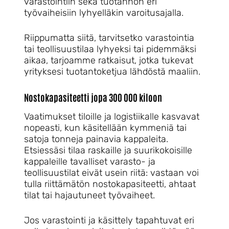
varastointiin sekä tuotannon eri
työvaiheisiin lyhyelläkin varoitusajalla.
Riippumatta siitä, tarvitsetko varastointia
tai teollisuustilaa lyhyeksi tai pidemmäksi
aikaa, tarjoamme ratkaisut, jotka tukevat
yrityksesi tuotantoketjua lähdöstä maaliin.
Nostokapasiteetti jopa 300 000 kiloon
Vaatimukset tiloille ja logistiikalle kasvavat
nopeasti, kun käsitellään kymmeniä tai
satoja tonneja painavia kappaleita.
Etsiessäsi tilaa raskaille ja suurikokoisille
kappaleille tavalliset varasto- ja
teollisuustilat eivät usein riitä: vastaan voi
tulla riittämätön nostokapasiteetti, ahtaat
tilat tai hajautuneet työvaiheet.
Jos varastointi ja käsittely tapahtuvat eri