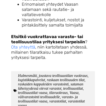
Erinomaiset yhteydet Vaasan
satamaan sekä rautatie- ja
valtatieverkolle
Varastointi, kuljetukset, nostot ja
pintakäsittely samalta toimijalta
Etsitkö vuokrattavaa varasto- tai
teollisuustilaa yrityksesi tarpeisiin
?
Ota yhteyttä
, niin kartoitetaan yhdessä,
millainen tilaratkaisu tukee parhaiten
yrityksesi tarpeita.
Halmesmäki
,
joustava teollisuustilan vuokraus
,
logistiikkapalvelut
,
raskaan teollisuuden tilat
,
raskaiden kappaleiden varastointi
,
sataman
läheisyydessä olevat varastot
,
teollisuustilat
,
teollisuustilat vaasa
,
tilavuokraus
,
Vaasa
,
välivarastointi teollisuudelle
,
varasto- ja
teollisuustilat vaasa
,
varastotilat
,
varastotilat
vaasa