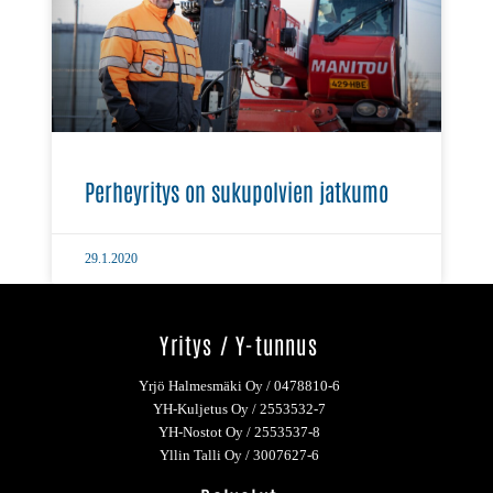
Perheyritys on sukupolvien jatkumo
29.1.2020
Yritys / Y-tunnus
Yrjö Halmesmäki Oy / 0478810-6
YH-Kuljetus Oy / 2553532-7
YH-Nostot Oy / 2553537-8
Yllin Talli Oy / 3007627-6