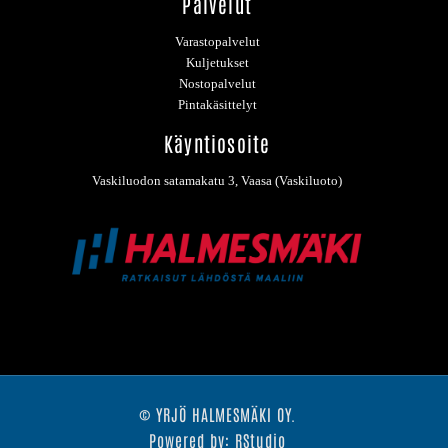
Palvelut
Varastopalvelut
Kuljetukset
Nostopalvelut
Pintakäsittelyt
Käyntiosoite
Vaskiluodon satamakatu 3, Vaasa (Vaskiluoto)
© YRJÖ HALMESMÄKI OY.
Powered by: RStudio