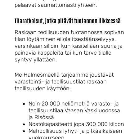
pelaavat saumattomasti yhteen.
Tilaratkaisut, jotka pitävät tuotannon liikkeessä
Raskaan teollisuuden tuotannossa sopivan
tilan löytäminen ei ole itsestäänselvyys,
varsinkaan silloin, kun käsitellään suuria ja
painavia kappaleita tai kun tarve tilalle
syntyy yllättäen.
Me Halmesmäellä tarjoamme joustavat
varastointi- ja teollisuustilat raskaan
teollisuuden käyttöön:
Noin 20 000 neliömetriä varasto- ja
teollisuustilaa Vaasan Vaskiluodossa
ja Risössä
Nostokapasiteetti jopa 300 000 kiloon
Mahdollisuus lyhyt- ja pitkäaikaiseen
vuokraukseen