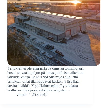
Yrityksen ei ole aina järkevä omistaa toimitilojaan,
koska se vaatii paljon pääomaa ja tiloista aiheutuu
jatkuvia kuluja. Joskus voi olla myös niin, että
yrityksen omat tilat loppuvat kesken ja lisätilaa
tarvitaan äkkiä. Yrjö Halmesmäki Oy vuokraa
teollisuustiloja ja varastotiloja yritysten…
admin
25.3.2019