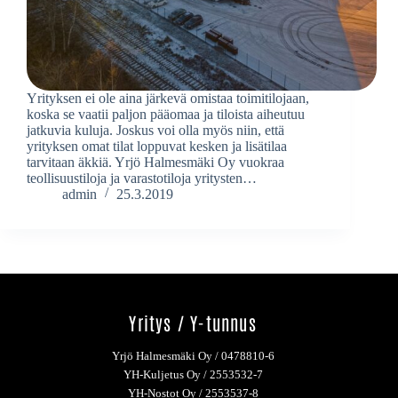
Yrityksen ei ole aina järkevä omistaa toimitilojaan,
koska se vaatii paljon pääomaa ja tiloista aiheutuu
jatkuvia kuluja. Joskus voi olla myös niin, että
yrityksen omat tilat loppuvat kesken ja lisätilaa
tarvitaan äkkiä. Yrjö Halmesmäki Oy vuokraa
teollisuustiloja ja varastotiloja yritysten…
admin
25.3.2019
Yritys / Y-tunnus
Yrjö Halmesmäki Oy / 0478810-6
YH-Kuljetus Oy / 2553532-7
YH-Nostot Oy / 2553537-8