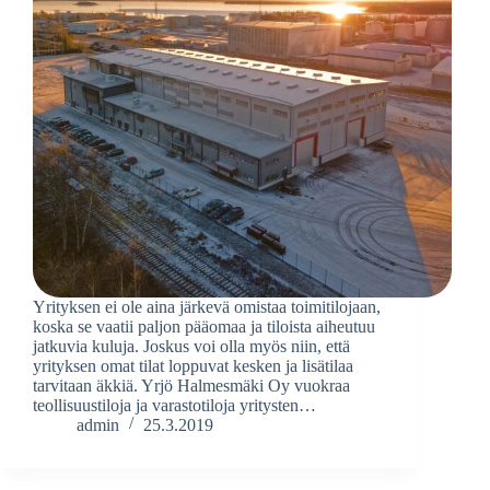
Yrityksen ei ole aina järkevä omistaa toimitilojaan,
koska se vaatii paljon pääomaa ja tiloista aiheutuu
jatkuvia kuluja. Joskus voi olla myös niin, että
yrityksen omat tilat loppuvat kesken ja lisätilaa
tarvitaan äkkiä. Yrjö Halmesmäki Oy vuokraa
teollisuustiloja ja varastotiloja yritysten…
admin
25.3.2019